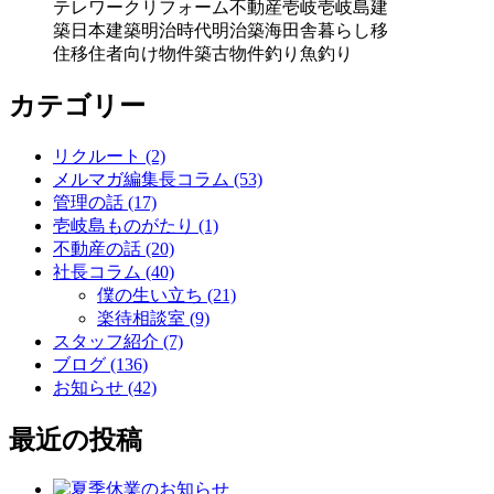
テレワーク
リフォーム
不動産
壱岐
壱岐島
建
築
日本建築
明治時代
明治築
海
田舎暮らし
移
住
移住者向け物件
築古物件
釣り
魚釣り
カテゴリー
リクルート (2)
メルマガ編集長コラム (53)
管理の話 (17)
壱岐島ものがたり (1)
不動産の話 (20)
社長コラム (40)
僕の生い立ち (21)
楽待相談室 (9)
スタッフ紹介 (7)
ブログ (136)
お知らせ (42)
最近の投稿