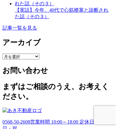
【実話】今年、40代で心筋梗塞と診断され
た話（その３）
記事一覧を見る
アーカイブ
ア
ー
お問い合わせ
カ
イ
ブ
まずはご相談のうえ、お考えく
ださい。
0568-50-2608
営業時間 10:00～18:00 定休日 土・
日・祝