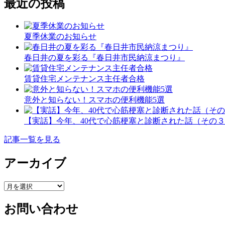
最近の投稿
夏季休業のお知らせ
春日井の夏を彩る『春日井市民納涼まつり』
賃貸住宅メンテナンス主任者合格
意外と知らない！スマホの便利機能5選
【実話】今年、40代で心筋梗塞と診断された話（その
記事一覧を見る
アーカイブ
ア
ー
お問い合わせ
カ
イ