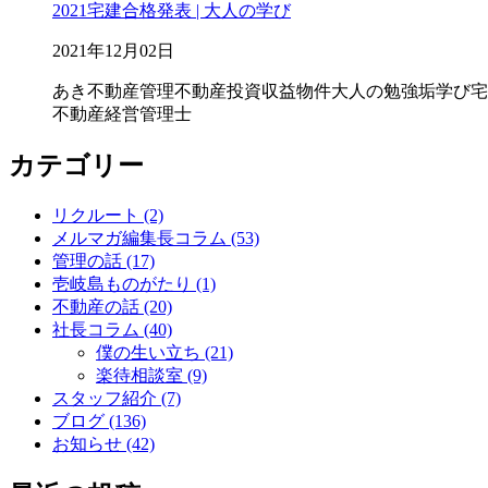
2021宅建合格発表 | 大人の学び
2021年12月02日
あき不動産管理
不動産投資
収益物件
大人の勉強垢
学び
宅
不動産経営管理士
カテゴリー
リクルート (2)
メルマガ編集長コラム (53)
管理の話 (17)
壱岐島ものがたり (1)
不動産の話 (20)
社長コラム (40)
僕の生い立ち (21)
楽待相談室 (9)
スタッフ紹介 (7)
ブログ (136)
お知らせ (42)