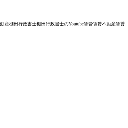
動産
棚田行政書士
棚田行政書士のYoutube
賃管
賃貸不動産
賃貸