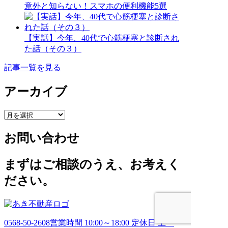
意外と知らない！スマホの便利機能5選
【実話】今年、40代で心筋梗塞と診断され
た話（その３）
記事一覧を見る
アーカイブ
ア
ー
お問い合わせ
カ
イ
ブ
まずはご相談のうえ、お考えく
ださい。
0568-50-2608
営業時間 10:00～18:00 定休日 土・