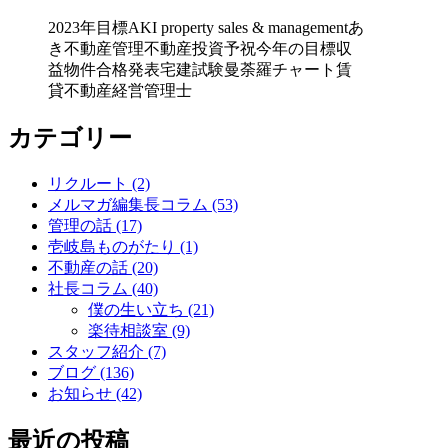
2023年目標
AKI property sales & management
あ
き不動産管理
不動産投資
予祝
今年の目標
収
益物件
合格発表
宅建試験
曼荼羅チャート
賃
貸不動産経営管理士
カテゴリー
リクルート (2)
メルマガ編集長コラム (53)
管理の話 (17)
壱岐島ものがたり (1)
不動産の話 (20)
社長コラム (40)
僕の生い立ち (21)
楽待相談室 (9)
スタッフ紹介 (7)
ブログ (136)
お知らせ (42)
最近の投稿