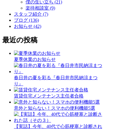
僕の生い立ち (21)
楽待相談室 (9)
スタッフ紹介 (7)
ブログ (136)
お知らせ (42)
最近の投稿
夏季休業のお知らせ
春日井の夏を彩る『春日井市民納涼まつ
り』
賃貸住宅メンテナンス主任者合格
意外と知らない！スマホの便利機能5選
【実話】今年、40代で心筋梗塞と診断され