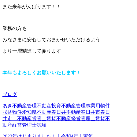
また来年がんばります！！
業務の方も
みなさまに安心しておまかせいただけるよう
より一層精進して参ります
本年もよろしくお願いいたします！
ブログ
あき不動産管理
不動産投資
不動産管理
事業用物件
収益物件
愛知県不動産
春日井不動産
春日井市
春日
井市 不動産
賃管士
賃貸不動産経営管理士
賃貸不
動産経営管理士試験
2022年はじまりました！｜令和4年｜寅年