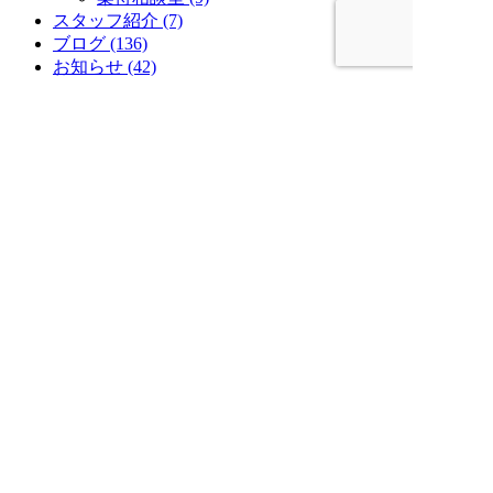
スタッフ紹介 (7)
ブログ (136)
お知らせ (42)
最近の投稿
夏季休業のお知らせ
春日井の夏を彩る『春日井市民納涼まつ
り』
賃貸住宅メンテナンス主任者合格
意外と知らない！スマホの便利機能5選
【実話】今年、40代で心筋梗塞と診断され
た話（その３）