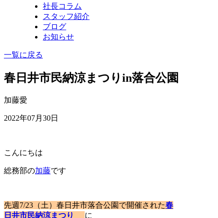
社長コラム
スタッフ紹介
ブログ
お知らせ
一覧に戻る
春日井市民納涼まつりin落合公園
加藤愛
2022年07月30日
こんにちは
総務部の
加藤
です
先週
7/23（土）春日井市落合公園で開催された
春
日井市民納涼まつり
に