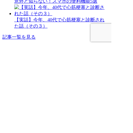
意外と知らない！スマホの便利機能5選
【実話】今年、40代で心筋梗塞と診断され
た話（その３）
記事一覧を見る
アーカイブ
ア
ー
お問い合わせ
カ
イ
ブ
まずはご相談のうえ、お考えく
ださい。
0568-50-2608
営業時間 10:00～18:00 定休日 土・