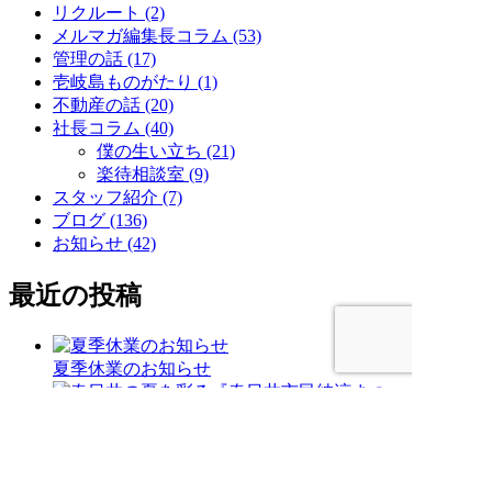
リクルート (2)
メルマガ編集長コラム (53)
管理の話 (17)
壱岐島ものがたり (1)
不動産の話 (20)
社長コラム (40)
僕の生い立ち (21)
楽待相談室 (9)
スタッフ紹介 (7)
ブログ (136)
お知らせ (42)
最近の投稿
夏季休業のお知らせ
春日井の夏を彩る『春日井市民納涼まつ
り』