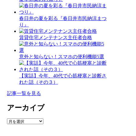
春日井の夏を彩る『春日井市民納涼まつ
り』
賃貸住宅メンテナンス主任者合格
意外と知らない！スマホの便利機能5選
【実話】今年、40代で心筋梗塞と診断さ
れた話（その３）
記事一覧を見る
アーカイブ
ア
ー
カ