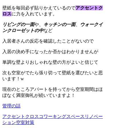
壁紙を毎回必ず貼りかえているので
アクセントク
ロス
に力を入れています。
リビングの一面
や、
キッチンの一面
、
ウォークイ
ンクローゼットの中
など
入居者さんの反応を確認したことがないので
入居の決め手になったか否かはわかりませんが
単調な壁よりおしゃれな壁の方がよいと信じて
次も空室がでたら張り切って壁紙を選びたいと思
います！w
現在のところアパートを持ってから空室期間はほ
ぼなく満室御礼が続いていますよ！
管理の話
アクセントクロス
コワーキングスペース
リノベー
ション
空室対策