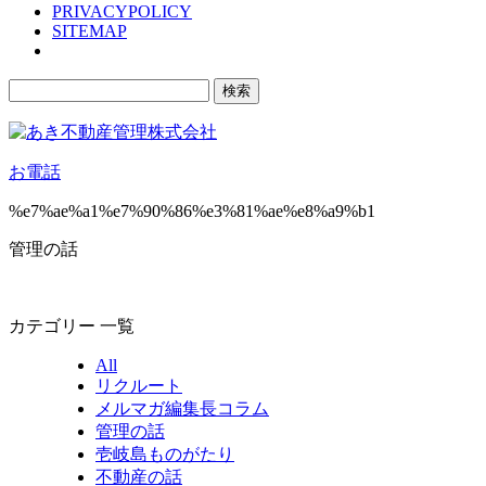
PRIVACYPOLICY
SITEMAP
検
索:
お電話
%e7%ae%a1%e7%90%86%e3%81%ae%e8%a9%b1
管理の話
カテゴリー 一覧
All
リクルート
メルマガ編集長コラム
管理の話
壱岐島ものがたり
不動産の話