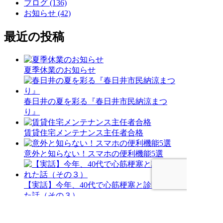
ブログ (136)
お知らせ (42)
最近の投稿
夏季休業のお知らせ
春日井の夏を彩る『春日井市民納涼まつ
り』
賃貸住宅メンテナンス主任者合格
意外と知らない！スマホの便利機能5選
【実話】今年、40代で心筋梗塞と診断され
た話（その３）
記事一覧を見る