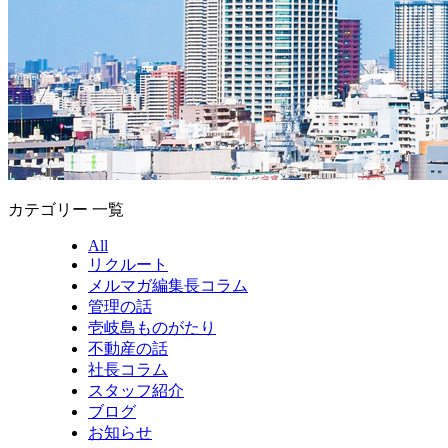
カテゴリー 一覧
All
リクルート
メルマガ編集長コラム
管理の話
壱岐島ものがたり
不動産の話
社長コラム
スタッフ紹介
ブログ
お知らせ