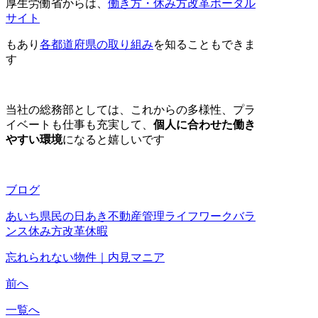
厚生労働省からは、
働き方・休み方改革ポータル
サイト
もあり
各都道府県の取り組み
を知ることもできま
す
当社の総務部としては、これからの多様性、プラ
イベートも仕事も充実して、
個人に合わせた働き
やすい環境
になると嬉しいです
ブログ
あいち県民の日
あき不動産管理
ライフワークバラ
ンス
休み方改革
休暇
忘れられない物件｜内見マニア
前へ
一覧へ