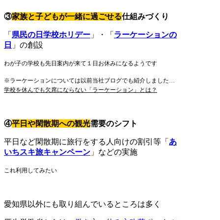
③
家族と子どもが一緒に過ごせる
仕組みづくり
「
県民の日学校ホリデー
」・「
ラーケーションの
日
」の創設
わが子の学校も先日案内が来て１日お休みになるようです
※ラーケーションについては以前当社ブログでも紹介しました…
学校を休んでも欠席にならない「ラーケーション」とは？
④
平日や閑散期への観光
需要のシフト
平日など閑散期に旅行をする人向けの割引等「
あ
いちスキ旅キャンペーン
」などの実施
これ利用してみたい
愛知県以外にも取り組んでいるところは多く