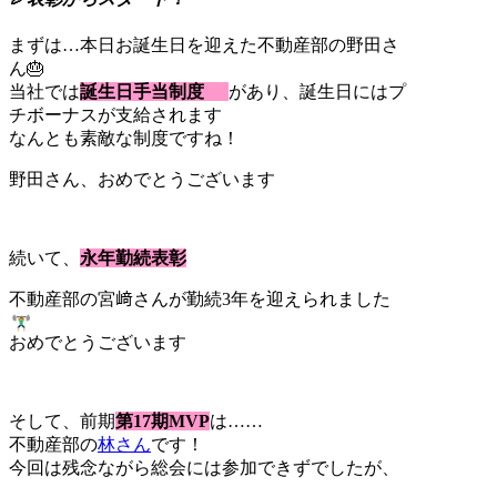
まずは…本日お誕生日を迎えた不動産部の野田さ
ん🎂
当社では
誕生日手当制度
があり、誕生日にはプ
チボーナスが支給されます
なんとも素敵な制度ですね！
野田さん、おめでとうございます
続いて、
永年勤続表彰
不動産部の宮﨑さんが勤続3年を迎えられました
おめでとうございます
そして、前期
第17期MVP
は……
不動産部の
林さん
です！
今回は残念ながら総会には参加できずでしたが、