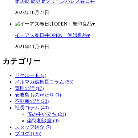
第16期 総会 inグリーンパレス春日井
2023年10月21日
イーアス春日井OPEN｜無印良品♥
2021年11月05日
カテゴリー
リクルート (2)
メルマガ編集長コラム (53)
管理の話 (17)
壱岐島ものがたり (1)
不動産の話 (20)
社長コラム (40)
僕の生い立ち (21)
楽待相談室 (9)
スタッフ紹介 (7)
ブログ (136)