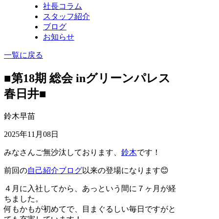
社長コラム
スタッフ紹介
ブログ
お知らせ
一覧に戻る
■第18期 総会 inグリーンパレス
春日井■
鈴木早苗
2025年11月08日
みなさんご無沙汰しております、
鈴木
です！
前回の
自己紹介ブログ
以来の登場になります😊
４月に入社してから、あっという間に７ヶ月が経
ちました。
何もかもが初めてで、目まぐるしい毎日ですがと