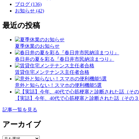
ブログ (136)
お知らせ (42)
最近の投稿
夏季休業のお知らせ
春日井の夏を彩る『春日井市民納涼まつり』
賃貸住宅メンテナンス主任者合格
意外と知らない！スマホの便利機能5選
【実話】今年、40代で心筋梗塞と診断された話（その
記事一覧を見る
アーカイブ
ア