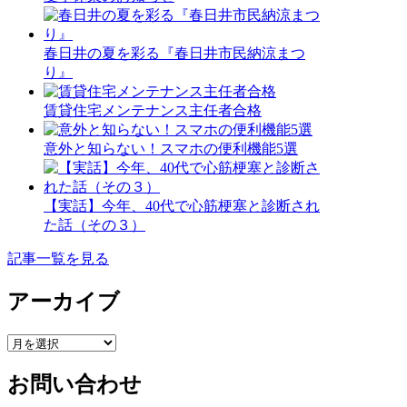
春日井の夏を彩る『春日井市民納涼まつ
り』
賃貸住宅メンテナンス主任者合格
意外と知らない！スマホの便利機能5選
【実話】今年、40代で心筋梗塞と診断され
た話（その３）
記事一覧を見る
アーカイブ
ア
ー
お問い合わせ
カ
イ