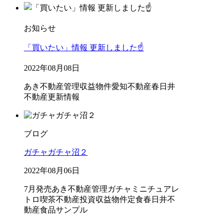
お知らせ
「買いたい」情報 更新しました☝️
2022年08月08日
あき不動産管理
収益物件
愛知不動産
春日井
不動産
更新情報
ブログ
ガチャガチャ沼２
2022年08月06日
7月発売
あき不動産管理
ガチャ
ミニチュア
レ
トロ喫茶
不動産投資
収益物件
定食
春日井不
動産
食品サンプル