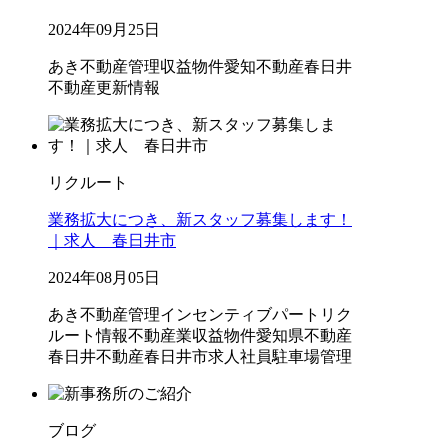
2024年09月25日
あき不動産管理
収益物件
愛知不動産
春日井
不動産
更新情報
リクルート
業務拡大につき、新スタッフ募集します！
｜求人 春日井市
2024年08月05日
あき不動産管理
インセンティブ
パート
リク
ルート情報
不動産業
収益物件
愛知県不動産
春日井不動産
春日井市
求人
社員
駐車場管理
ブログ