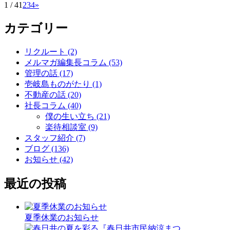
1 / 4
1
2
3
4
»
カテゴリー
リクルート (2)
メルマガ編集長コラム (53)
管理の話 (17)
壱岐島ものがたり (1)
不動産の話 (20)
社長コラム (40)
僕の生い立ち (21)
楽待相談室 (9)
スタッフ紹介 (7)
ブログ (136)
お知らせ (42)
最近の投稿
夏季休業のお知らせ