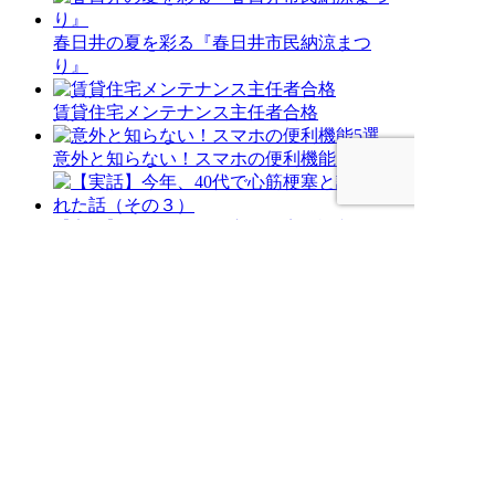
春日井の夏を彩る『春日井市民納涼まつ
り』
賃貸住宅メンテナンス主任者合格
意外と知らない！スマホの便利機能5選
【実話】今年、40代で心筋梗塞と診断され
た話（その３）
記事一覧を見る
アーカイブ
ア
ー
お問い合わせ
カ
イ
ブ