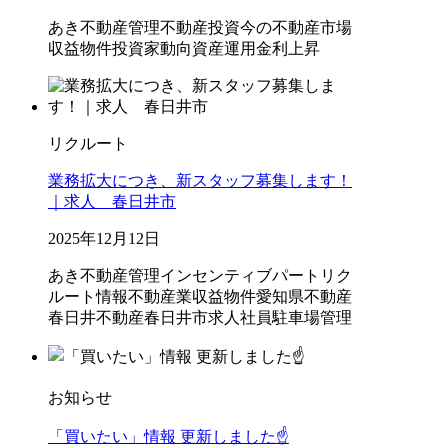
あき不動産管理
不動産投資
今の不動産市場
収益物件
投資家動向
資産運用
金利上昇
リクルート
業務拡大につき、新スタッフ募集します！
｜求人 春日井市
2025年12月12日
あき不動産管理
インセンティブ
パート
リク
ルート情報
不動産業
収益物件
愛知県不動産
春日井不動産
春日井市
求人
社員
駐車場管理
お知らせ
「買いたい」情報 更新しました☝️