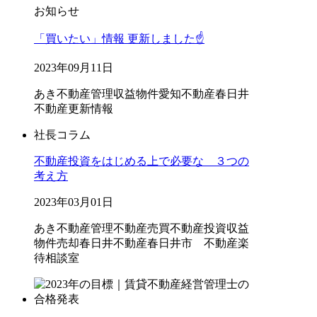
お知らせ
「買いたい」情報 更新しました☝️
2023年09月11日
あき不動産管理
収益物件
愛知不動産
春日井
不動産
更新情報
社長コラム
不動産投資をはじめる上で必要な ３つの
考え方
2023年03月01日
あき不動産管理
不動産売買
不動産投資
収益
物件
売却
春日井不動産
春日井市 不動産
楽
待相談室