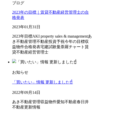
ブログ
2023年の目標｜賃貸不動産経営管理士の合
格発表
2023年01月31日
2023年目標
AKI property sales & management
あ
き不動産管理
不動産投資
予祝
今年の目標
収
益物件
合格発表
宅建試験
曼荼羅チャート
賃
貸不動産経営管理士
お知らせ
「買いたい」情報 更新しました☝️
2022年09月14日
あき不動産管理
収益物件
愛知不動産
春日井
不動産
更新情報