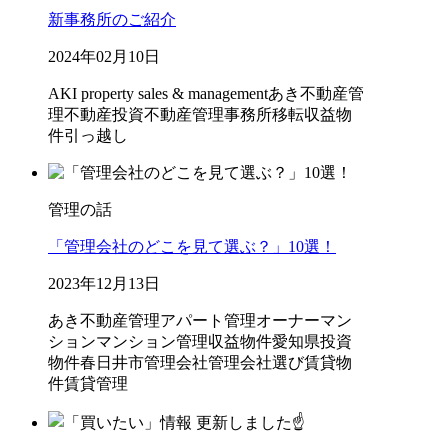
新事務所のご紹介
2024年02月10日
AKI property sales & management
あき不動産管
理
不動産投資
不動産管理
事務所移転
収益物
件
引っ越し
管理の話
「管理会社のどこを見て選ぶ？」10選！
2023年12月13日
あき不動産管理
アパート管理
オーナー
マン
ション
マンション管理
収益物件
愛知県
投資
物件
春日井市
管理会社
管理会社選び
賃貸物
件
賃貸管理