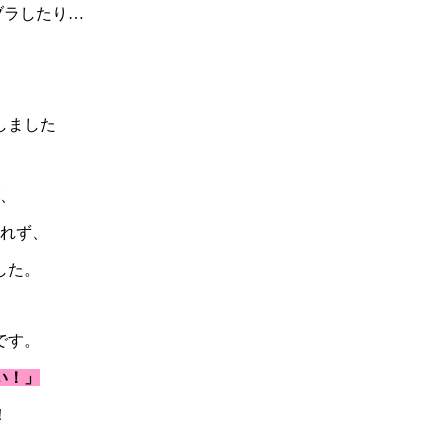
ブラしたり…
しました
が、
べれず、
した。
です。
い！」
！