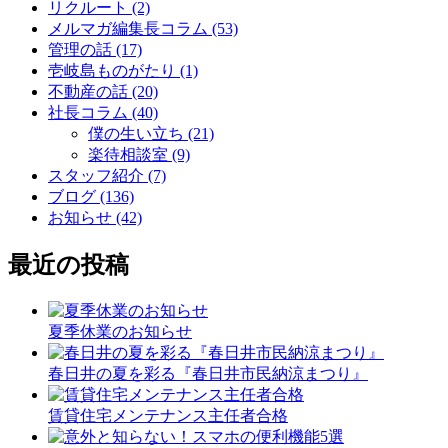
リクルート (2)
メルマガ編集長コラム (53)
管理の話 (17)
壱岐島ものがたり (1)
不動産の話 (20)
社長コラム (40)
僕の生い立ち (21)
楽待相談室 (9)
スタッフ紹介 (7)
ブログ (136)
お知らせ (42)
最近の投稿
夏季休業のお知らせ
春日井の夏を彩る『春日井市民納涼まつり』
賃貸住宅メンテナンス主任者合格