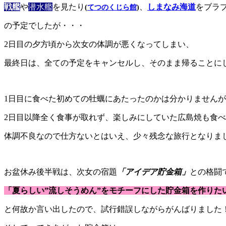
戦艦
や
潜水艦
を見たり
、
しまなみ海道
をブラ
(
てつのくじら館
)
の予定でしたが・・・
2日目の夕方頃から次女の体調が悪くなってしまい、
最終日は、全ての予定をキャンセルし、そのまま帰ることに
1日目に食べた初めての牡蠣にあたったのかは分かりません
2日目以降全く食事が取れず、楽しみにしていた広島焼も食
体調不良なので仕方ないとはいえ、少々残念な旅行となりま
お盆休み後半戦は、次女の宿題
「アイデア貯金箱」
との格闘
「夏らしい”流しそうめん”をモチーフにした貯金箱を作りた
と何故か言い出したので、試行錯誤しながらがんばりました