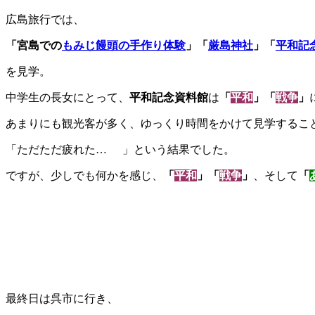
広島旅行では、
「宮島での
もみじ饅頭の手作り体験
」「
厳島神社
」「
平和記
を見学。
中学生の長女にとって、
平和記念資料館
は
「
平和
」「
戦争
」
あまりにも観光客が多く、ゆっくり時間をかけて見学するこ
「ただただ疲れた…
」という結果でした。
ですが、少しでも何かを感じ、
「
平和
」「
戦争
」
、そして
「
最終日は呉市に行き、