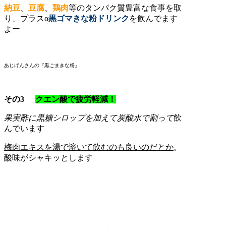
納豆
、
豆腐
、
鶏肉
等のタンパク質豊富な食事を取
り、プラスα
黒ゴマきな粉ドリンク
を
飲んでます
よー
あじげんさんの『黒ごまきな粉』
その3
クエン酸で疲労軽減！
果実酢に黒糖シロップを加えて炭酸水で割って
飲
んでいます
梅肉エキスを湯で溶いて飲むのも良いのだとか
。
酸味がシャキッとします