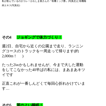
私が飲んでいるのがコレ！かわしま屋さんの『有機ミック酢』(写真左)と有機梅
肉エキス(写真右)
その4
ジョギングで体力づくり！
週2日、自宅から近くの公園まで走り、ランニン
グコースのトラックを一周走って帰ります(約
2,000m！
)
たった2㎞かもしれませんが、今まで大した運動
をしてこなかった40半ばの私には、まあまあキツ
イです
正直これが一番しんどくて毎回心折れかけていま
す…
その5
質のよい睡眠！