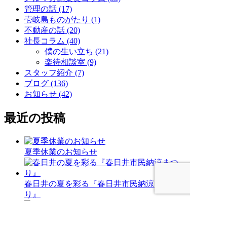
管理の話 (17)
壱岐島ものがたり (1)
不動産の話 (20)
社長コラム (40)
僕の生い立ち (21)
楽待相談室 (9)
スタッフ紹介 (7)
ブログ (136)
お知らせ (42)
最近の投稿
夏季休業のお知らせ
春日井の夏を彩る『春日井市民納涼まつ
り』
賃貸住宅メンテナンス主任者合格