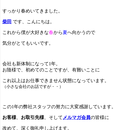
すっかり春めいてきました。
柴田
です、こんにちは。
これから僕が大好きな
春
から
夏
へ向かうので
気分がとてもいいです。
会社も新体制になって1年。
お陰様で、初めてのことですが、有難いことに
これ以上はお仕事できません状態になっています。
（小さな会社のお話ですが・・）
この1年の弊社スタッフの努力に大変感謝しています。
お客様
、
お取引先様
、そして
メルマガ会員
の皆様に
改めて、深く御礼申し上げます。