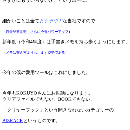
さすがにもういらないか、という思考に。
細かいことは全て
どクラウド
な当社ですので
（
過去記事参照 さらに今春パワーアップ
）
新年度（令和4年度）は手書きメモを持ち歩くようにします。
（
メモは書き方よりも、まず姿勢である
）
今年の僕の愛用ツールはこれにしました。
今年もKOKUYOさんにお世話になります。
クリアファイルでもない、BOOKでもない、
「クリヤーブック」という聞きなれないカテゴリーの
BIZRACK
というものです。